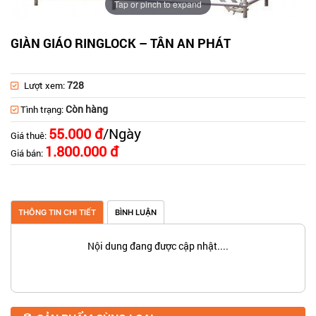
Tap or pinch to expand
GIÀN GIÁO RINGLOCK – TÂN AN PHÁT
728
Lượt xem:
Còn hàng
Tình trạng:
55.000 đ
/Ngày
Giá thuê:
1.800.000 đ
Giá bán:
THÔNG TIN CHI TIẾT
BÌNH LUẬN
Nội dung đang được cập nhật....