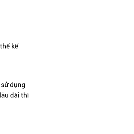
 thể kể
i sử dụng
âu dài thì