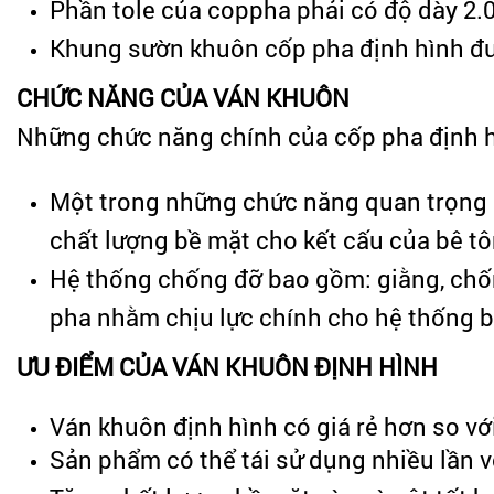
Phần tole của coppha phải có độ dày 2.0 
Khung sườn khuôn cốp pha định hình đượ
CHỨC NĂNG CỦA VÁN KHUÔN
Những chức năng chính của cốp pha định h
Một trong những chức năng quan trọng c
chất lượng bề mặt cho kết cấu của bê t
Hệ thống chống đỡ bao gồm: giằng, chống
pha nhằm chịu lực chính cho hệ thống bê
ƯU ĐIỂM CỦA VÁN KHUÔN ĐỊNH HÌNH
Ván khuôn định hình có giá rẻ hơn so v
Sản phẩm có thể tái sử dụng nhiều lần v