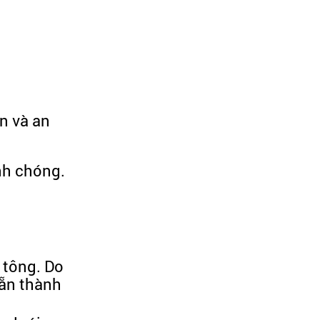
n và an
nh chóng.
 tông. Do
sẵn thành