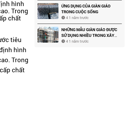
định hình
ỨNG DỤNG CỦA GIÀN GIÁO
cao. Trong
TRONG CUỘC SỐNG
cấp chất
4 1 năm trước
NHỮNG MẪU GIÀN GIÁO ĐƯỢC
SỬ DỤNG NHIỀU TRONG XÂY
ước tiêu
DỰNG
4 1 năm trước
định hình
cao. Trong
 cấp chất