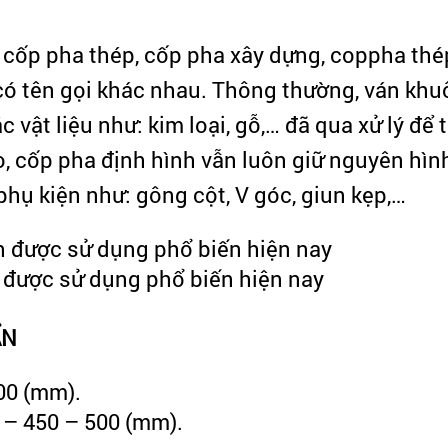
à cốp pha thép, cốp pha xây dựng, coppha thé
có tên gọi khác nhau. Thông thường, ván khu
ật liệu như: kim loại, gỗ,… đã qua xử lý để 
o, cốp pha định hình vẫn luôn giữ nguyên hình
phụ kiện như: gông cột, V góc, giun kẹp,…
 được sử dụng phổ biến hiện nay
ẨN
00 (mm).
 – 450 – 500 (mm).