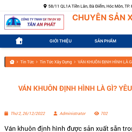
58/11 QL1A Tiền Lân, Bà Điểm, Hóc Môn, TP. Hồ Chí Mi
CHUYÊN SẢN X
GIỚI THIỆU
SẢN PHẨM
Tin Tức
Tin Tức Xây Dựng
VÁN KHUÔN ĐỊNH HÌNH LÀ G
VÁN KHUÔN ĐỊNH HÌNH LÀ GÌ? YÊ
Thứ 2, 26/12/2022
Administrator
702
Ván khuôn định hình được sản xuất sẵn tr