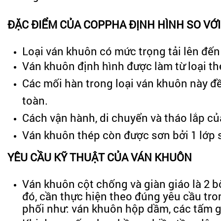
ĐẶC ĐIỂM CỦA COPPHA ĐỊNH HÌNH SO VỚ
Loại ván khuôn có mức trọng tải lên đến
Ván khuôn định hình được làm từ loại th
Các mối hàn trong loại ván khuôn này đ
toàn.
Cách vận hành, di chuyển và tháo lắp c
Ván khuôn thép còn được sơn bởi 1 lớp s
YÊU CẦU KỸ THUẬT CỦA VÁN KHUÔN
Ván khuôn cột chống và giàn giáo là 2 b
đó, cần thực hiện theo đúng yêu cầu tro
phối như: ván khuôn hộp dầm, các tấm gh