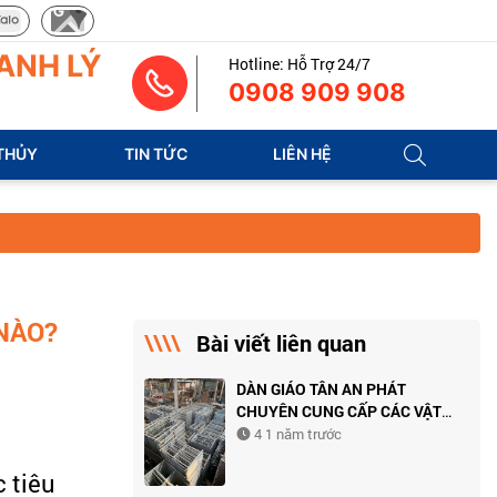
ANH LÝ
Hotline: Hỗ Trợ 24/7
0908 909 908
THỦY
TIN TỨC
LIÊN HỆ
 NÀO?
Bài viết liên quan
DÀN GIÁO TÂN AN PHÁT
CHUYÊN CUNG CẤP CÁC VẬT
DỤNG XÂY DỰNG CAO CẤP
4 1 năm trước
 tiêu