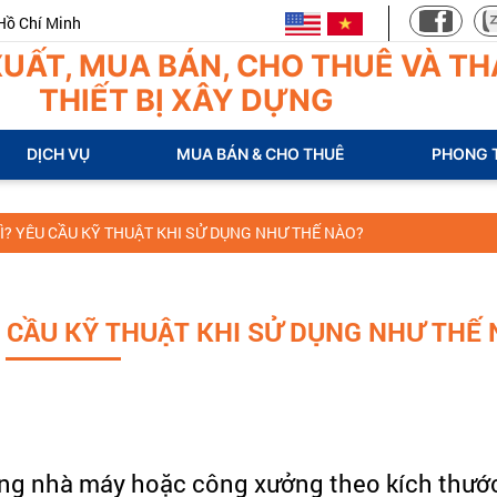
nh
UẤT, MUA BÁN, CHO THUÊ VÀ TH
THIẾT BỊ XÂY DỰNG
DỊCH VỤ
MUA BÁN & CHO THUÊ
PHONG 
Ì? YÊU CẦU KỸ THUẬT KHI SỬ DỤNG NHƯ THẾ NÀO?
U CẦU KỸ THUẬT KHI SỬ DỤNG NHƯ THẾ
ong nhà máy hoặc công xưởng theo kích thước