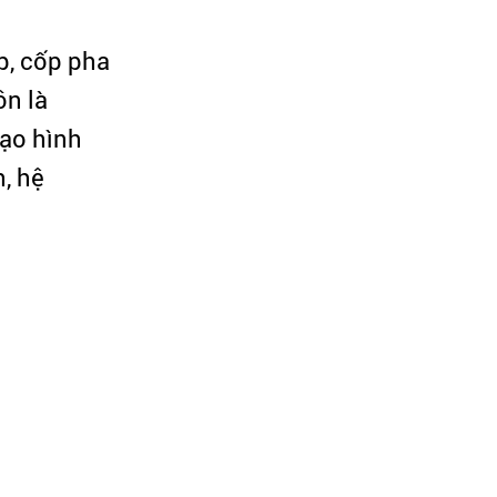
p, cốp pha
ôn là
tạo hình
, hệ