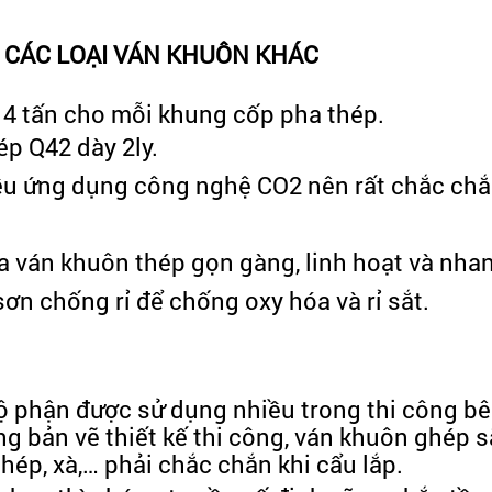
I CÁC LOẠI VÁN KHUÔN KHÁC
 4 tấn cho mỗi khung cốp pha thép.
ép Q42 dày 2ly.
ều ứng dụng công nghệ CO2 nên rất chắc chắ
ủa ván khuôn thép gọn gàng, linh hoạt và nha
ơn chống rỉ để chống oxy hóa và rỉ sắt.
ộ phận được sử dụng nhiều trong thi công bê
ng bản vẽ thiết kế thi công, ván khuôn ghép 
ép, xà,… phải chắc chắn khi cẩu lắp.