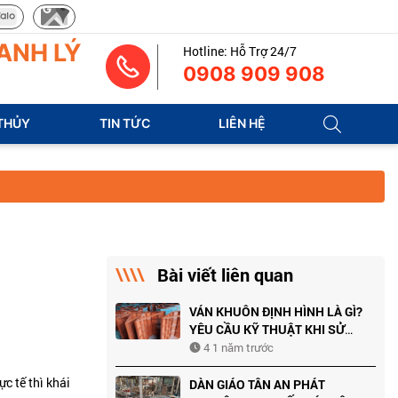
ANH LÝ
Hotline: Hỗ Trợ 24/7
0908 909 908
THỦY
TIN TỨC
LIÊN HỆ
Bài viết liên quan
VÁN KHUÔN ĐỊNH HÌNH LÀ GÌ?
YÊU CẦU KỸ THUẬT KHI SỬ
DỤNG NHƯ THẾ NÀO?
4 1 năm trước
c tế thì khái
DÀN GIÁO TÂN AN PHÁT