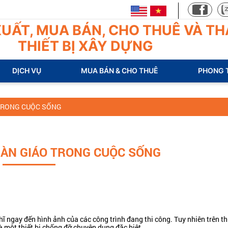
UẤT, MUA BÁN, CHO THUÊ VÀ TH
THIẾT BỊ XÂY DỰNG
DỊCH VỤ
MUA BÁN & CHO THUÊ
PHONG 
 TRONG CUỘC SỐNG
IÀN GIÁO TRONG CUỘC SỐNG
 ngay đến hình ảnh của các công trình đang thi công. Tuy nhiên trên thự
à một thiết bị chống đỡ chuyên dụng đặc biệt.