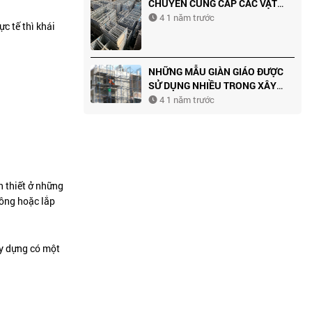
CHUYÊN CUNG CẤP CÁC VẬT
DỤNG XÂY DỰNG CAO CẤP
4 1 năm trước
c tế thì khái
NHỮNG MẪU GIÀN GIÁO ĐƯỢC
SỬ DỤNG NHIỀU TRONG XÂY
DỰNG
4 1 năm trước
n thiết ở những
công hoặc lắp
ây dựng có một