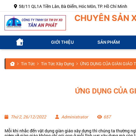
58/11 QL1A Tiền Lân, Bà Điểm, Hóc Môn, TP. Hồ Chí Minh
CHUYÊN SẢN X
GIỚI THIỆU
SẢN PHẨM
Tin Tức
Tin Tức Xây Dựng
ỨNG DỤNG CỦA GIÀN GIÁO
ỨNG DỤNG CỦA G
Thứ 2, 26/12/2022
Administrator
657
Mỗi khi nhắc đến vật dụng giàn giáo xây dựng thì chúng ta thường nghĩ
niệm về giàn giáo không chỉ gói gọn ở mỗi lĩnh vực xây dựng mà còn l