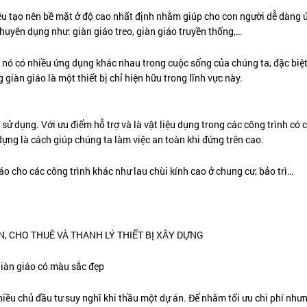
đều tạo nên bề mặt ở độ cao nhất định nhằm giúp cho con người dễ dàng
uyên dụng như: giàn giáo treo, giàn giáo truyền thống,…
à nó có nhiều ứng dụng khác nhau trong cuộc sống của chúng ta, đặc biệt
giàn giáo là một thiết bị chỉ hiện hữu trong lĩnh vực này.
 sử dụng. Với ưu điểm hỗ trợ và là vật liệu dụng trong các công trình có 
dựng là cách giúp chúng ta làm việc an toàn khi đứng trên cao.
 cho các công trình khác như lau chùi kính cao ở chung cư, bảo trì…
iàn giáo có màu sắc đẹp
hiều chủ đầu tư suy nghĩ khi thầu một dự án. Để nhằm tối ưu chi phí nh