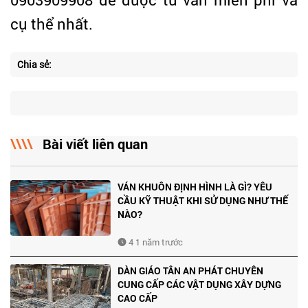
cụ thể nhất.
Chia sẻ:
Bài viết liên quan
VÁN KHUÔN ĐỊNH HÌNH LÀ GÌ? YÊU
CẦU KỸ THUẬT KHI SỬ DỤNG NHƯ THẾ
NÀO?
4 1 năm trước
DÀN GIÁO TÂN AN PHÁT CHUYÊN
CUNG CẤP CÁC VẬT DỤNG XÂY DỰNG
CAO CẤP