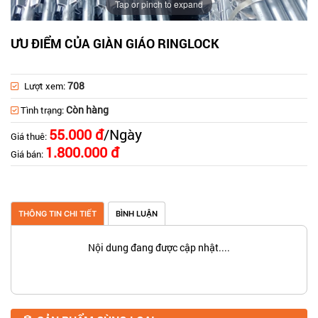
Tap or pinch to expand
ƯU ĐIỂM CỦA GIÀN GIÁO RINGLOCK
708
Lượt xem:
Còn hàng
Tình trạng:
55.000 đ
/Ngày
Giá thuê:
1.800.000 đ
Giá bán:
THÔNG TIN CHI TIẾT
BÌNH LUẬN
Nội dung đang được cập nhật....